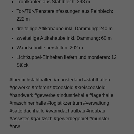
Tropfkanten aus Stahlblech: 298 m
Tor-/Tür-/Fenstereinfassungen aus Feinblech:
222 m
dreiteilige Attikahaube inkl. Dämmung: 240 m
zweiteilige Attikahaube inkl. Dämmung: 60 m
Wandschnitte herstellen: 202 m
Lichtkuppel-Einheiten liefern und montieren: 12
Stück
#friedrichstahlhallen #münsterland #stahlhallen
#gewerke #referenz #coesfeld #kreiscoesfeld
#handwerk #gewerbe #industriehalle #lagerhalle
#maschinenhalle #logistikzentrum #verwaltung
#satteldachhalle #warmdachaufbau #neubau
#assistec #gautzsch #gewerbegebiet #münster
#nrw