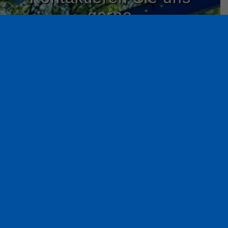
gerne
für eine Erstberatung. Oder nutzen Sie unser
Schnell-Anfrage-Formular für ein konkretes
Angebot. Je mehr Details wir im Vorfeld wissen,
desto schneller und konkreter können wir Ihnen
Informationen und Preise liefern.
Jetzt individuell beraten lassen!
Jetzt ein konkretes Angebot anfragen!