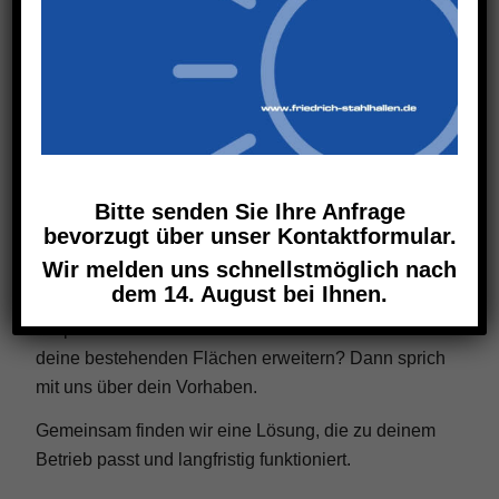
bei der Konzeption deiner landwirtschaftlichen
Halle und kümmern uns um alle wichtigen Schritte
bis zur Fertigstellung. So entsteht eine Halle, die
optimal zu deinem Betrieb passt und langfristig
wirtschaftlich bleibt.
Jetzt
Bitte senden Sie Ihre Anfrage
bevorzugt über unser Kontaktformular.
Landwirtschaftshalle
Wir melden uns schnellstmöglich nach
planen
dem 14. August bei Ihnen.
Du planst eine neue Maschinenhalle oder möchtest
deine bestehenden Flächen erweitern? Dann sprich
mit uns über dein Vorhaben.
Gemeinsam finden wir eine Lösung, die zu deinem
Betrieb passt und langfristig funktioniert.