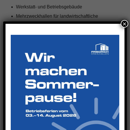
Werkstatt- und Betriebsgebäude
Mehrzweckhallen für landwirtschaftliche
×
Nutzung
Dabei achten wir besonders auf eine wirtschaftliche
Bauweise, kurze Bauzeiten und eine zuverlässige
Umsetzung.
Von der Planung bis zur
fertigen Halle
Eine neue Halle ist immer eine Investition in die
Zukunft deines Betriebs. Deshalb legen wir großen
Wert auf eine sorgfältige Planung und transparente
Umsetzung.
Wir unterstützen dich bereits in der frühen Phase