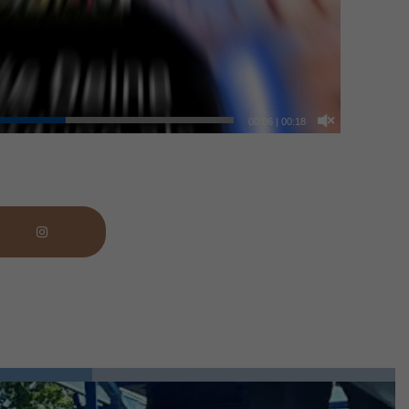
00:07
|
00:18