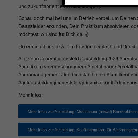
und zukunftsorientierte Ausbildung. 🚀
Schau doch mal bei uns im Betrieb vorbei, um Deinen
Berufsfelder erkunden, Dein Praktikum absolvieren od
möchtest, wir sind für Dich da. ✌️
Du erreichst uns bzw. Tim Friedrich einfach und dire
#coembo #coembocoesfeld #ausbildung2024 #berufsor
#praktikum #berufeschnuppern #metallbauer #metallb
#büromanagement #friedrichstahlhallen #famillienbetri
#guteausbildungincoesfeld #jobsmitzukunft #deineaus
Mehr Infos:
Mehr Infos zur Ausbildung: Metallbauer (m/w/d) Konstruktions
Mehr Infos zur Ausbildung: Kauffmann/Frau für Büromanagem