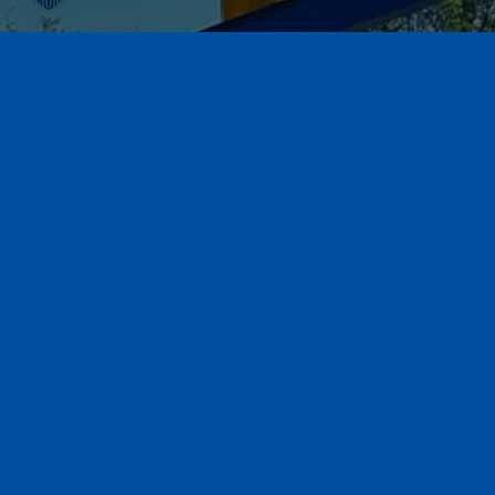
K
für eine Erstbera
Je mehr Deta
Jetzt 