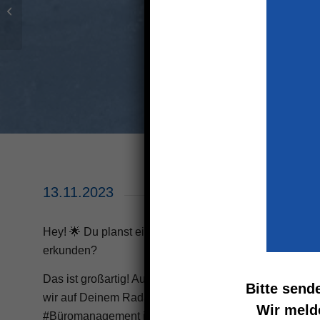
NEWS – Referenz
Sparding, Hamm
13.11.2023
Hey! 🌟 Du planst einen Besuch bei der #CoeMBO, um 
erkunden?
Das ist großartig! Auch wenn wir aus Platzgründen leider
Bitte send
wir auf Deinem Radar sein, wenn Du Dich für eine Aus
Wir meld
#Büromanagement interessierst. Als Familienbetrieb in