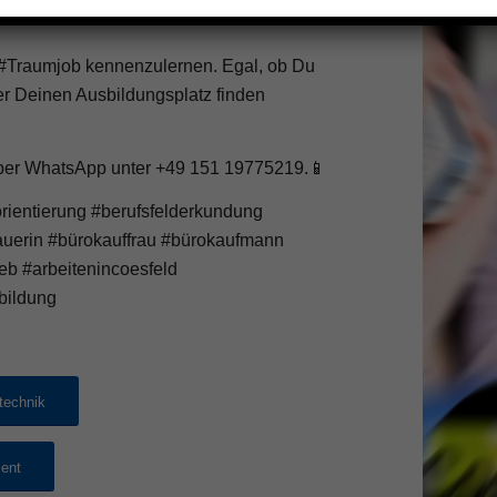
 #Traumjob kennenzulernen. Egal, ob Du
er Deinen Ausbildungsplatz finden
kt per WhatsApp unter +49 151 19775219.📱
ientierung #berufsfelderkundung
auerin #bürokauffrau #bürokaufmann
eb #arbeitenincoesfeld
bildung
technik
ent