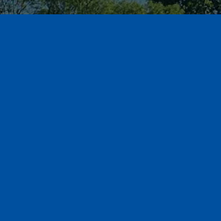
ontaktieren Sie uns ger
tung. Oder nutzen Sie unser Schnell-Anfrage-Formular für ein ko
ils wir im Vorfeld wissen, desto schneller und konkreter könne
Informationen und Preise liefern.
Jetzt ein konkretes Angeb
individuell beraten lassen!
anfragen!