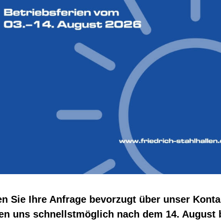
Deine beruflichen Möglichkeiten zu
 nicht als Aussteller vertreten sind, sollten
en Sie Ihre Anfrage bevorzugt über unser Konta
bildung im Bereich #Metallbau oder
en uns schnellstmöglich nach dem 14. August b
 Coesfeld bieten wir Dir eine spannende