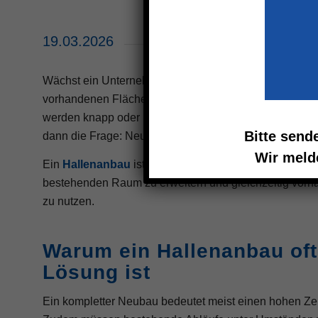
19.03.2026
Wächst ein Unternehmen, wachsen oft auch die Anford
vorhandenen Flächen. Produktionsprozesse erweitern 
werden knapp oder neue Arbeitsbereiche entstehen. In v
Bitte send
dann die Frage: Neubau oder Erweiterung?
Wir meld
Ein
Hallenanbau
ist häufig die wirtschaftlich sinnvoll
bestehenden Raum zu erweitern und gleichzeitig vorha
zu nutzen.
Warum ein Hallenanbau oft
Lösung ist
Ein kompletter Neubau bedeutet meist einen hohen Ze