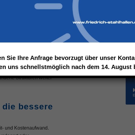
erungen an die
sich, Lagerkapazitäten
ielen Fällen stellt sich
en Sie Ihre Anfrage bevorzugt über unser Konta
en uns schnellstmöglich nach dem 14. August b
ste Lösung, um
ndene Strukturen weiter
 die bessere
it- und Kostenaufwand.