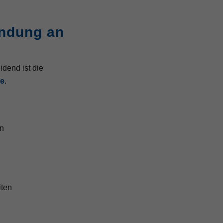
indung an
idend ist die
de
.
on
ten