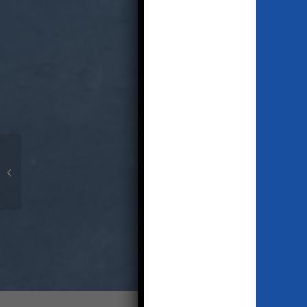
Dachbegrünung im
Hallenbau – nachhaltige
Lösungen für moderne
Industrie-...